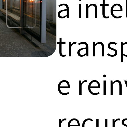
a int
trans
e rei
recur