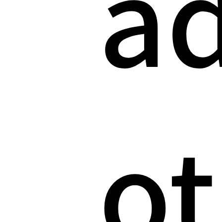
ad
ot