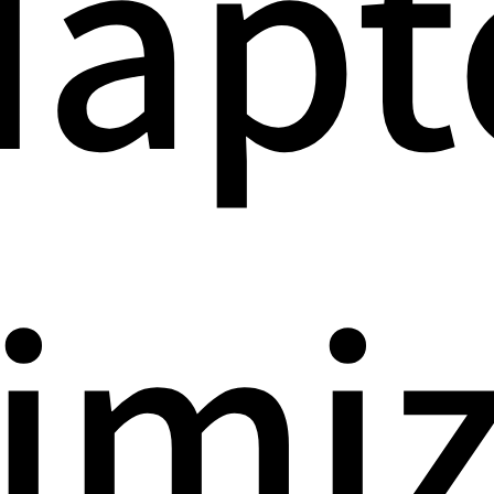
apt
imiz