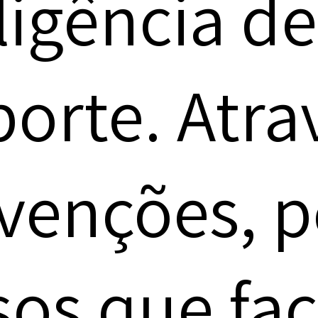
eligência d
porte. Atra
nvenções,
sos que fac